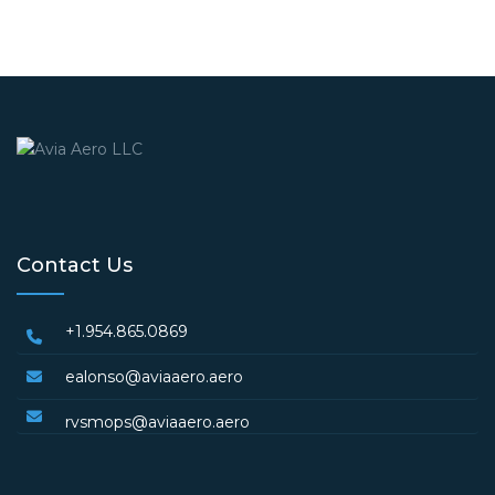
Contact Us
+1.954.865.0869
ealonso@aviaaero.aero
rvsmops@aviaaero.aero